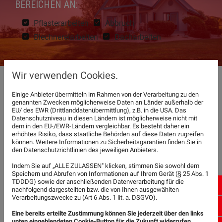
EREICHEN AN:
Pflasterarbeiten
Abbruch
Blechnereiarbeiten
Dacharbeiten
Wir verwenden Cookies.
PFLASTERARBEITEN
Einige Anbieter übermitteln im Rahmen von der Verarbeitung zu den
genannten Zwecken möglicherweise Daten an Länder außerhalb der
EU/ des EWR (Drittlanddatenübermittlung), z.B. in die USA. Das
Wir unterstützen Sie bei der Gestaltung Ihrer
Datenschutzniveau in diesen Ländern ist möglicherweise nicht mit
dem in den EU-/EWR-Ländern vergleichbar. Es besteht daher ein
Außenanlagen mit unseren professionellen
erhöhtes Risiko, dass staatliche Behörden auf diese Daten zugreifen
können. Weitere Informationen zu Sicherheitsgarantien finden Sie in
Pflasterarbeiten. Mit unserem Fachwissen beraten wir
den Datenschutzrichtlinien des jeweiligen Anbieters.
Sie sowohl bei der Wahl der passenden Materialien, als
Indem Sie auf „ALLE ZULASSEN" klicken, stimmen Sie sowohl dem
auch bei der Gestaltung selbst.
Speichern und Abrufen von Informationen auf Ihrem Gerät (§ 25 Abs. 1
TDDDG) sowie der anschließenden Datenverarbeitung für die
Tel
nachfolgend dargestellten bzw. die von Ihnen ausgewählten
Verarbeitungszwecke zu (Art 6 Abs. 1 lit. a. DSGVO).
Tel
ABBRUCH
Eine bereits erteilte Zustimmung können Sie jederzeit über den links
unten eingeblendeten Cookie-Button für die Zukunft widerrufen.